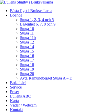
Bästa läget i Bruksvallarna
Boende
Stuga 1, 2, 3, 4 och 5
Lägenhet 6, 7, 8 och 9
Stuga 10
Stuga 11
Stuga 11b
Stuga 12
Stuga 14
Stuga 15
Stuga 16
Stuga 17
Stuga 18
Stuga 19
Stuga 20
Avd. Ramundberget Stuga A – D
Boka här!
Service
Priser
Lullens ABC
Karta
Väder / Webcam
Kontakt