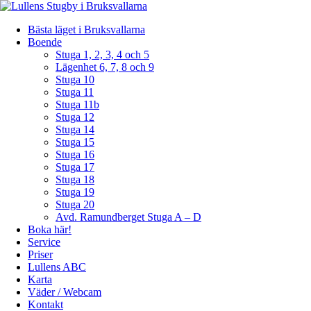
Bästa läget i Bruksvallarna
Boende
Stuga 1, 2, 3, 4 och 5
Lägenhet 6, 7, 8 och 9
Stuga 10
Stuga 11
Stuga 11b
Stuga 12
Stuga 14
Stuga 15
Stuga 16
Stuga 17
Stuga 18
Stuga 19
Stuga 20
Avd. Ramundberget Stuga A – D
Boka här!
Service
Priser
Lullens ABC
Karta
Väder / Webcam
Kontakt